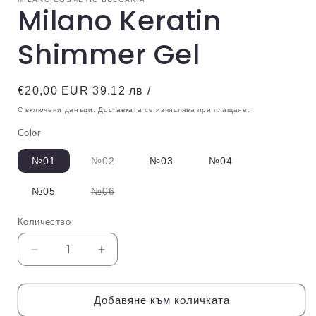
Milano Keratin
Shimmer Gel
Обичайна
€20,00 EUR 39.12 лв /
цена
С включени данъци.
Доставката
се изчислява при плащане.
Color
Вариантът
№01
№02
№03
№04
е
изчерпан
или
Вариантът
№05
№06
неналичен.
е
изчерпан
или
Количество
Количество
неналичен.
Намаляване
Увеличаване
на
на
количеството
количеството
за
за
Добавяне към количката
Milano
Milano