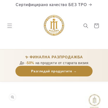
Преминаване
Сертифицирано качество БЕЗ ТРО
към
съдържанието
Количка
✨
ФИНАЛНА РАЗПРОДАЖБА
До
-50%
на продукти от старата визия
Разгледай продуктите →
Прескочи към
информацията
за продукта