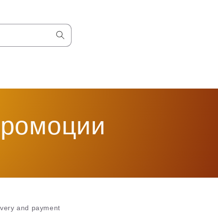
промоции
ivery and payment