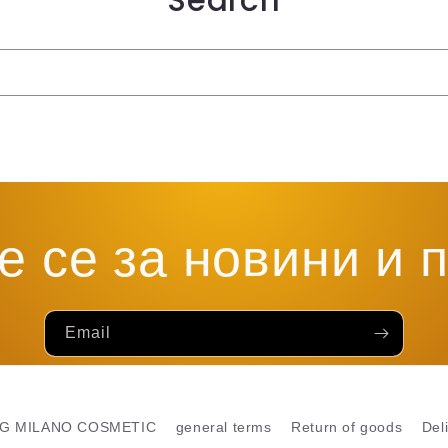
Search
е се за новини и 
Email
G MILANO COSMETIC
general terms
Return of goods
Del